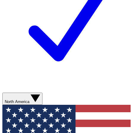
North America