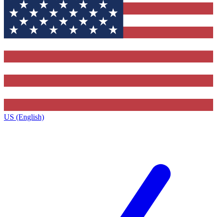
US (English)