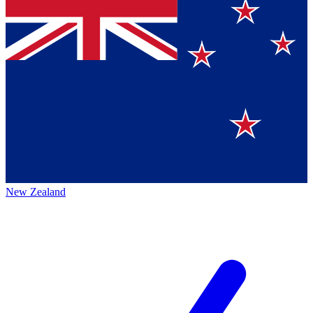
New Zealand