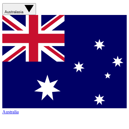
Australasia
Australia