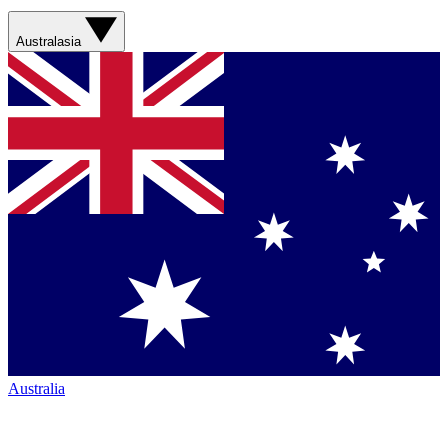
Australasia
Australia