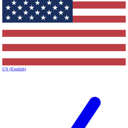
US (English)