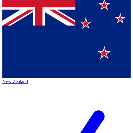
New Zealand