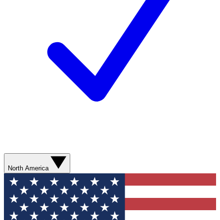
North America