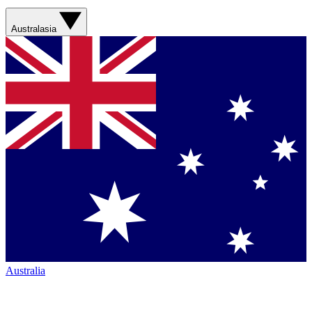
Australasia
Australia