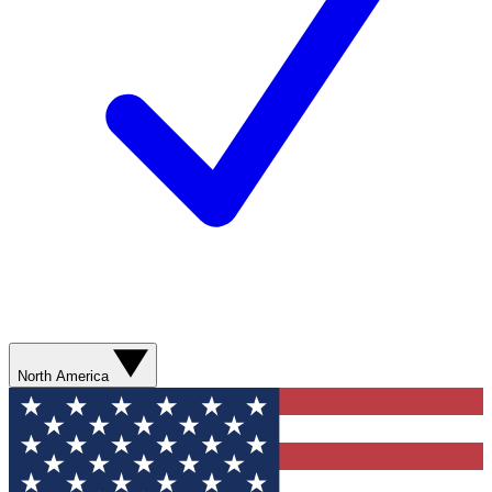
North America