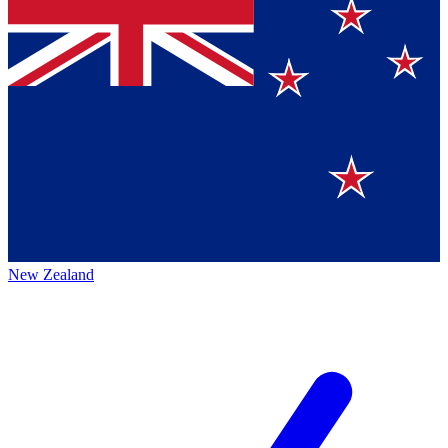
New Zealand