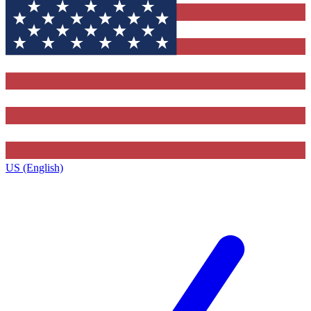
US (English)