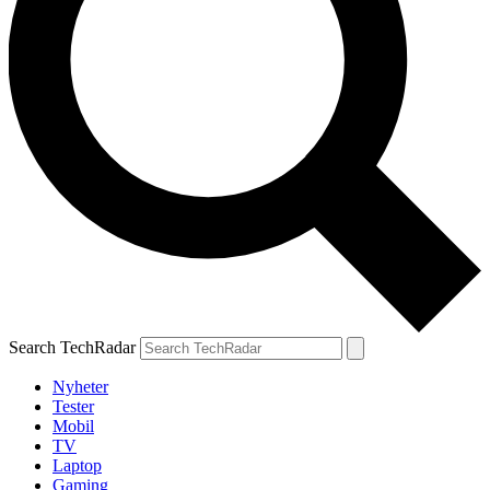
Search TechRadar
Nyheter
Tester
Mobil
TV
Laptop
Gaming