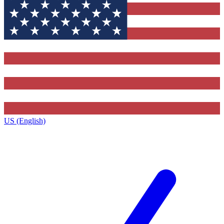
US (English)