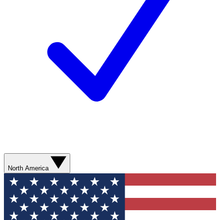
North America