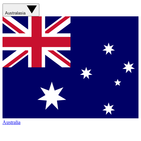
Australasia
Australia