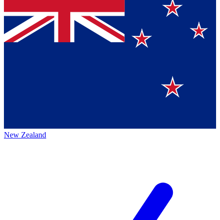
New Zealand