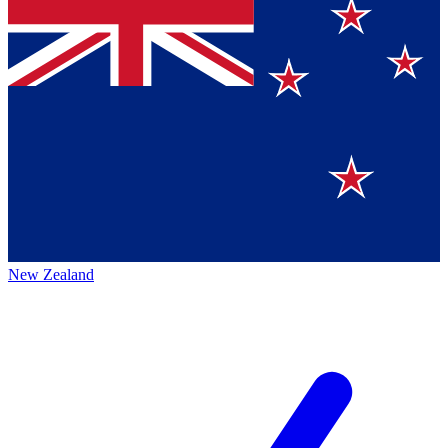
New Zealand