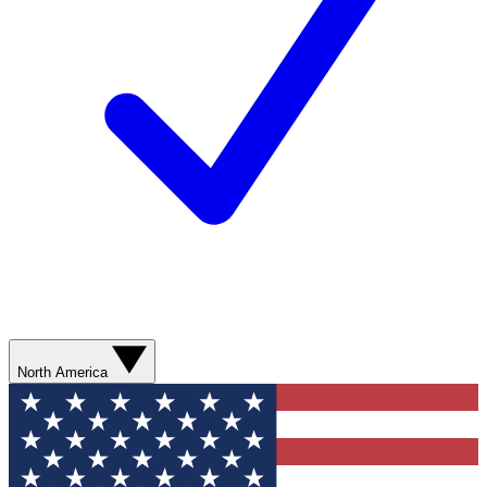
North America