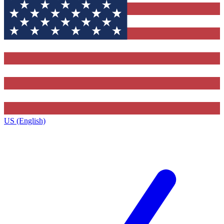
US (English)