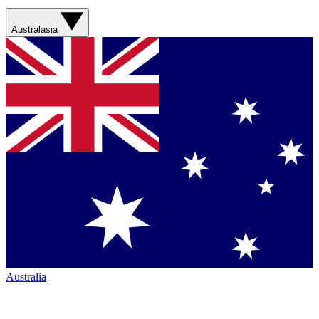
Australasia
Australia