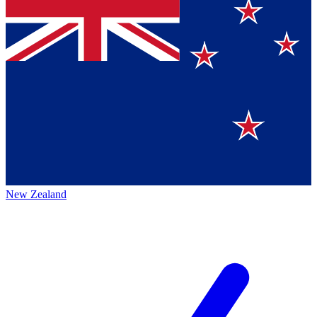
New Zealand