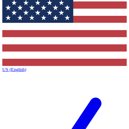
US (English)