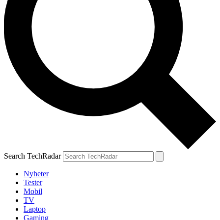
Search TechRadar
Nyheter
Tester
Mobil
TV
Laptop
Gaming