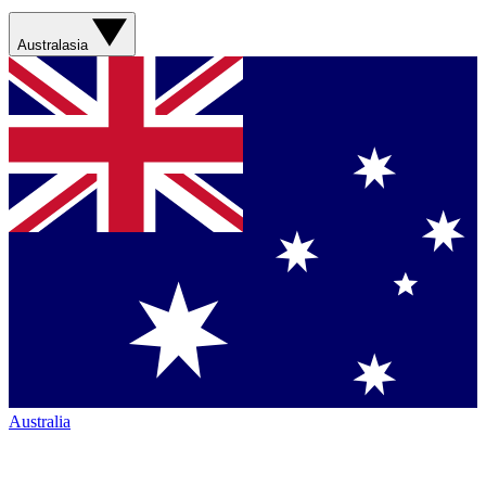
Australasia
Australia