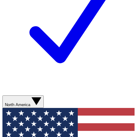
North America