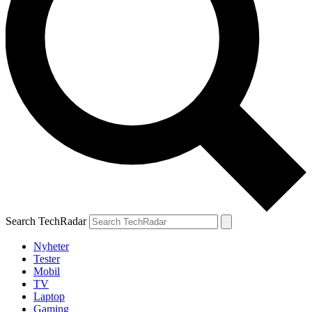
Search TechRadar
Nyheter
Tester
Mobil
TV
Laptop
Gaming