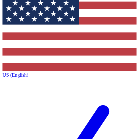
US (English)