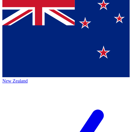
New Zealand