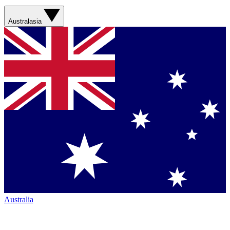
Australasia
Australia