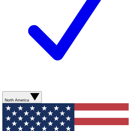
North America