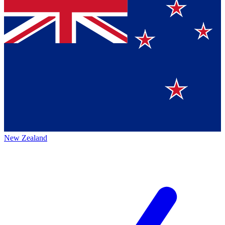
New Zealand