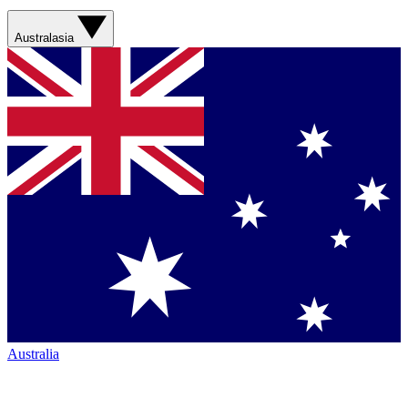
Australasia
Australia