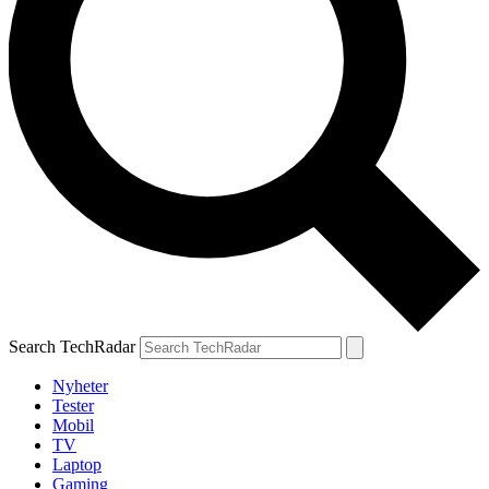
Search TechRadar
Nyheter
Tester
Mobil
TV
Laptop
Gaming