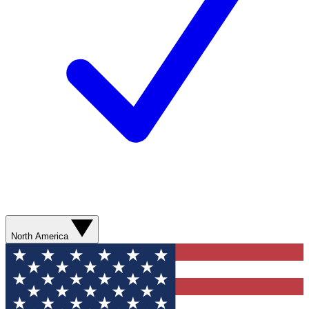
North America