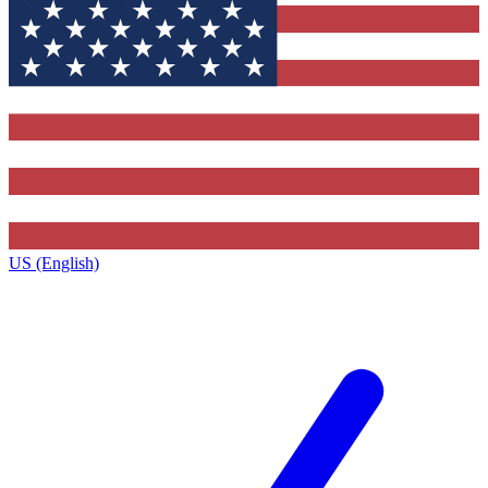
US (English)