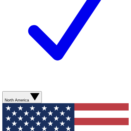
North America