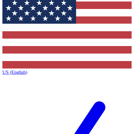
US (English)