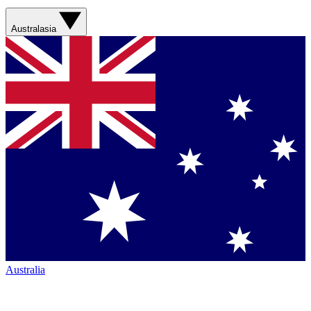
Australasia
Australia