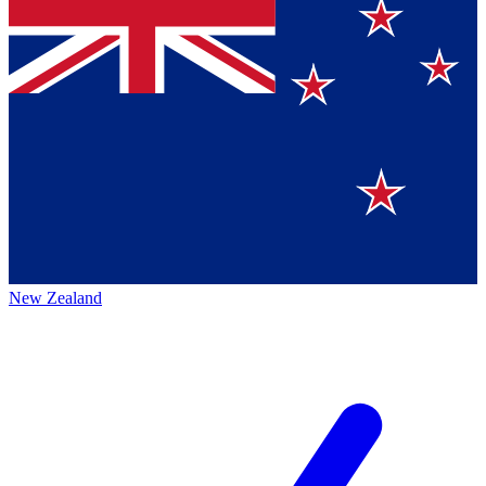
New Zealand