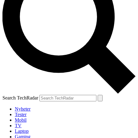
Search TechRadar
Nyheter
Tester
Mobil
TV
Laptop
Gaming