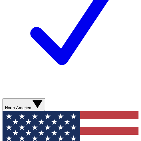
North America