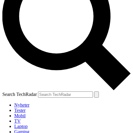
Search TechRadar
Nyheter
Tester
Mobil
TV
Laptop
Gaming