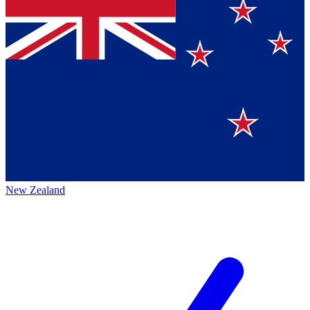
New Zealand