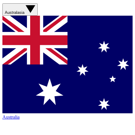
Australasia
Australia