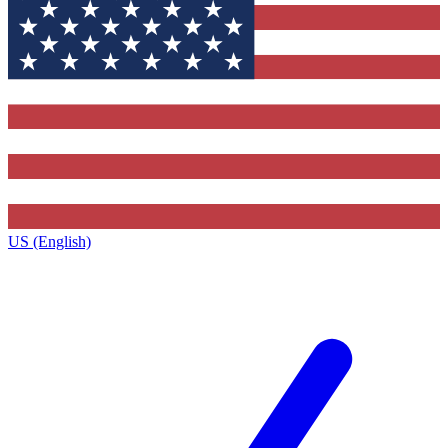
US (English)