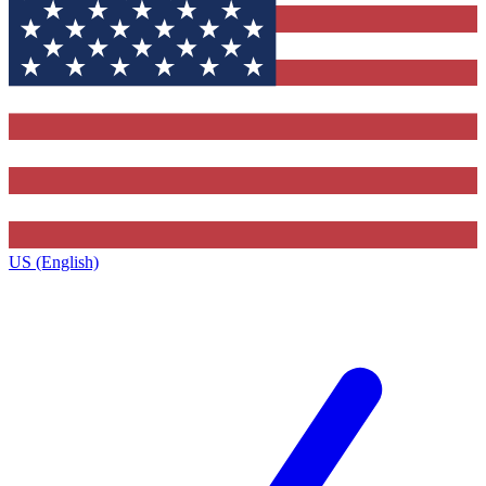
US (English)