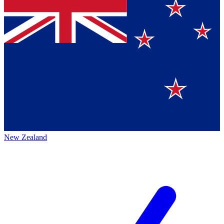
New Zealand