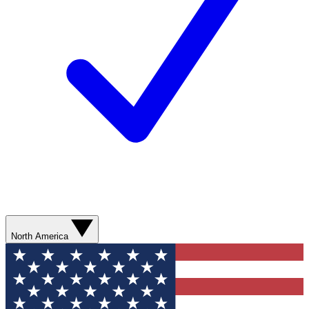
North America