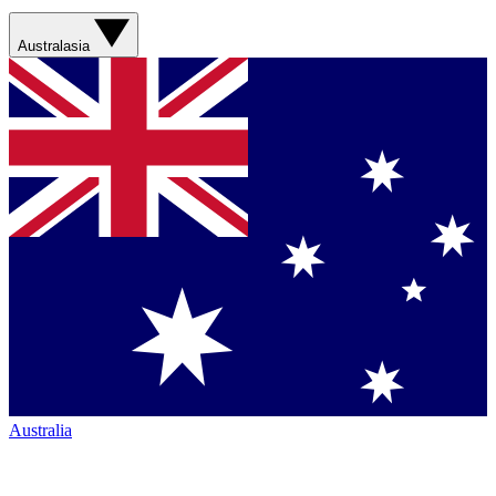
Australasia
Australia