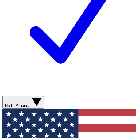
North America