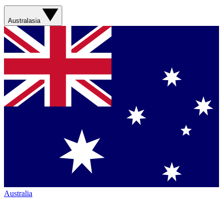
Australasia
Australia