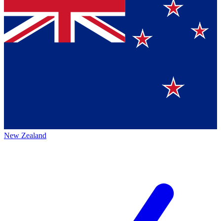
New Zealand