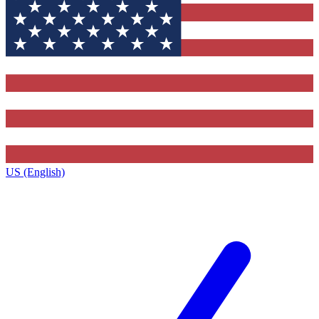
US (English)