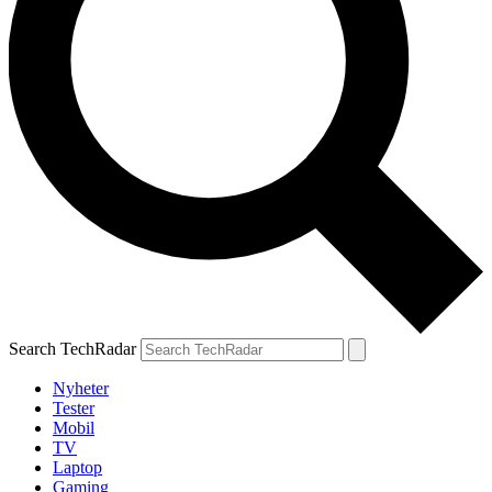
Search TechRadar
Nyheter
Tester
Mobil
TV
Laptop
Gaming