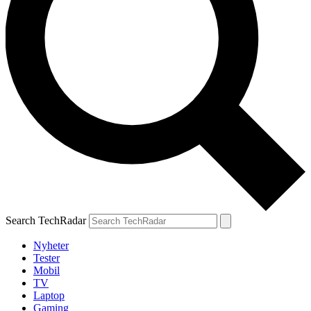
Search TechRadar
Nyheter
Tester
Mobil
TV
Laptop
Gaming