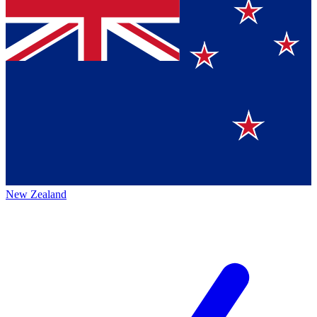
New Zealand