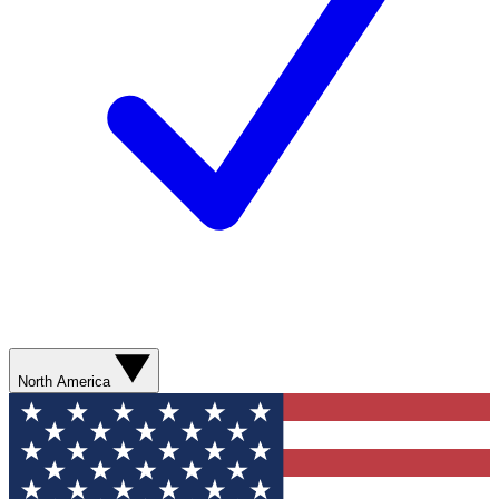
North America