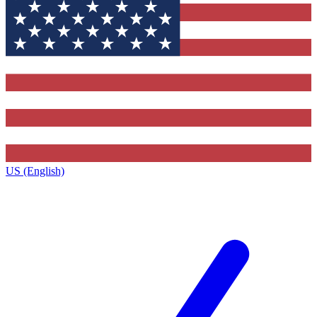
US (English)