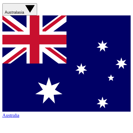
Australasia
Australia