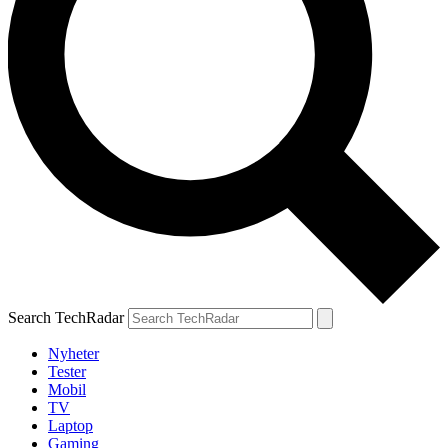
Search TechRadar
Nyheter
Tester
Mobil
TV
Laptop
Gaming