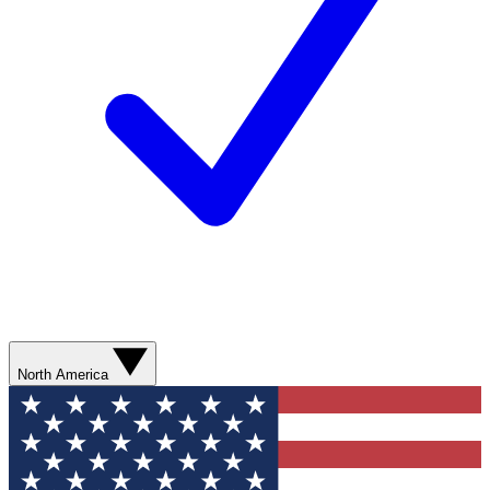
North America