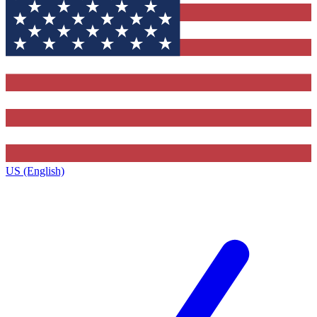
US (English)