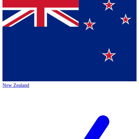
New Zealand