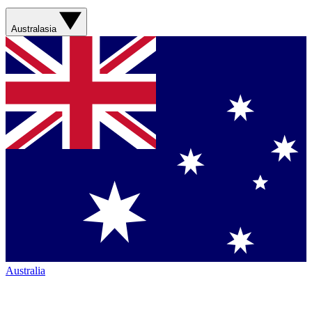
Australasia
Australia