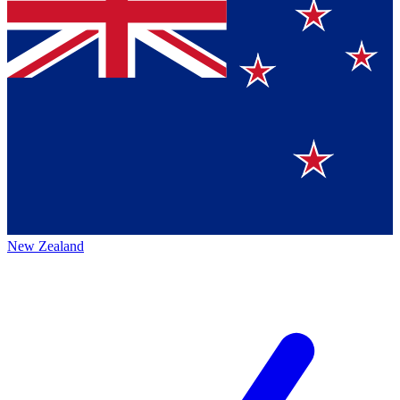
New Zealand