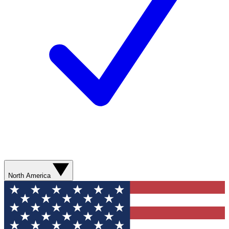
North America