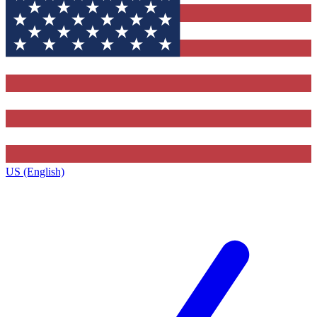
US (English)