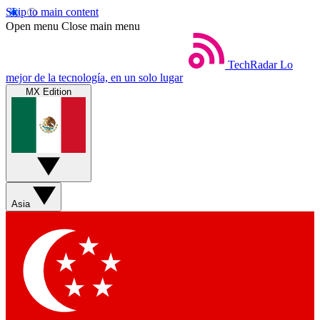
Skip to main content
Open menu
Close main menu
TechRadar
Lo
mejor de la tecnología, en un solo lugar
MX Edition
Asia