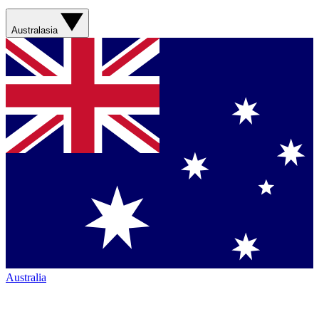
Australasia
Australia