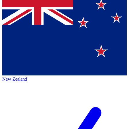
New Zealand