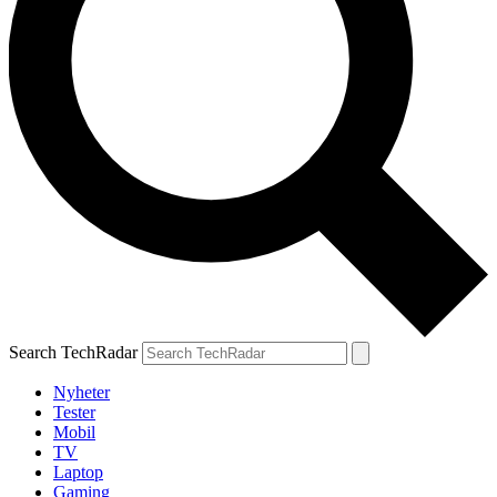
Search TechRadar
Nyheter
Tester
Mobil
TV
Laptop
Gaming