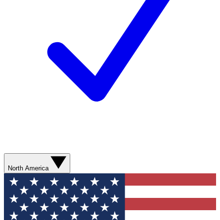
North America