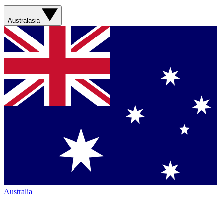
Australasia
Australia