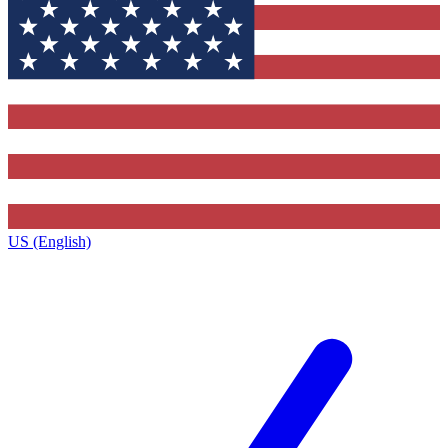
US (English)