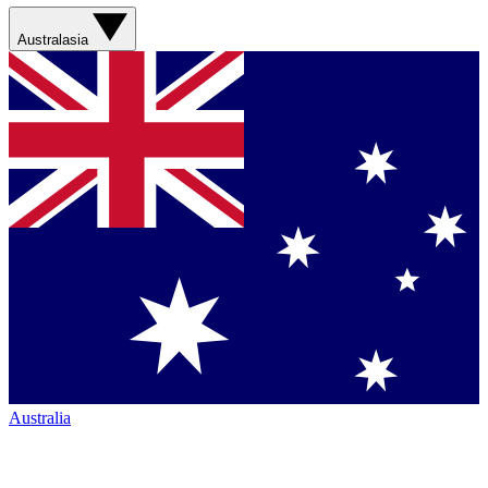
Australasia
Australia