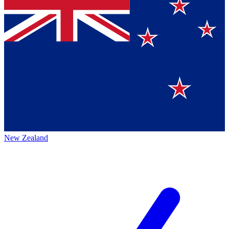
New Zealand