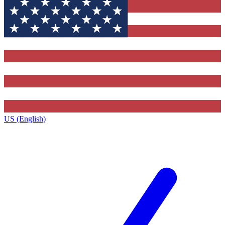
US (English)