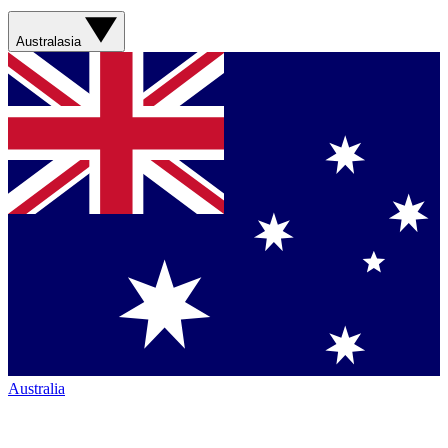
Australasia
Australia