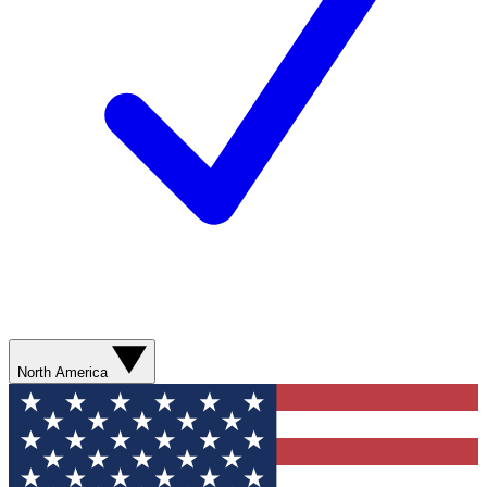
North America