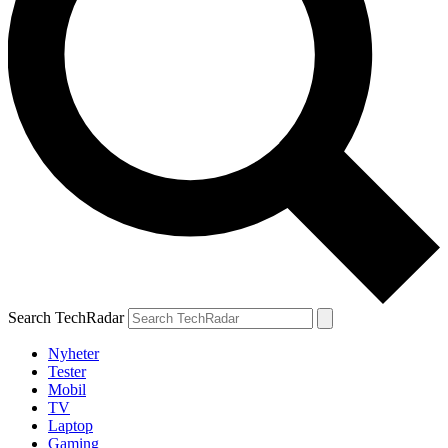
Search TechRadar
Nyheter
Tester
Mobil
TV
Laptop
Gaming