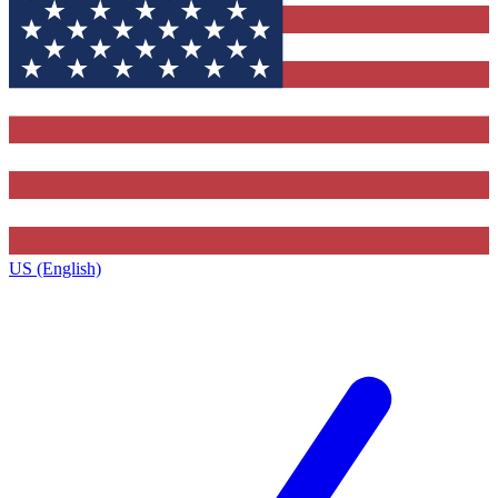
US (English)