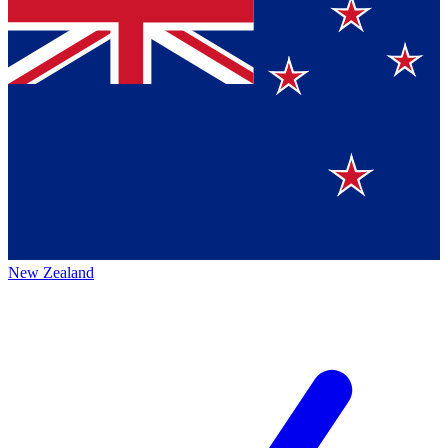
New Zealand