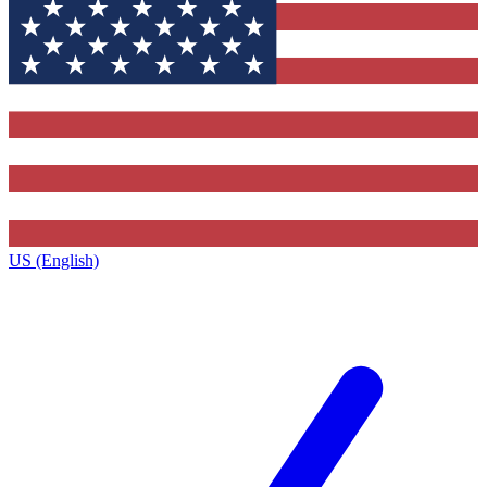
US (English)