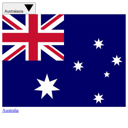
Australasia
Australia