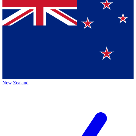
New Zealand