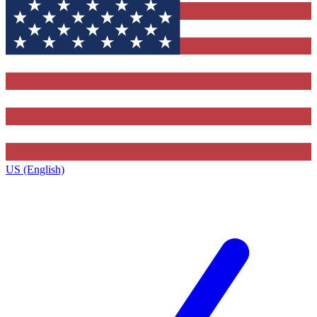
US (English)