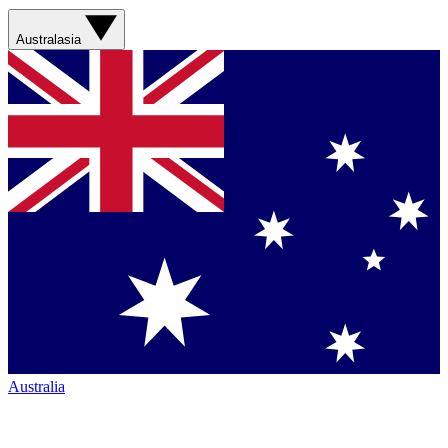
Australasia
Australia