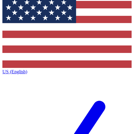
US (English)