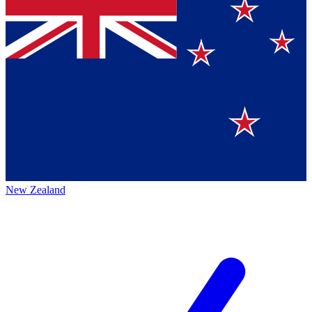
New Zealand