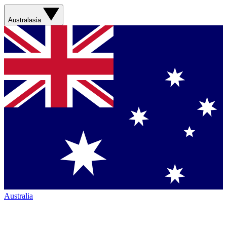
Australasia
Australia