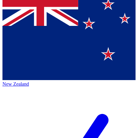
New Zealand