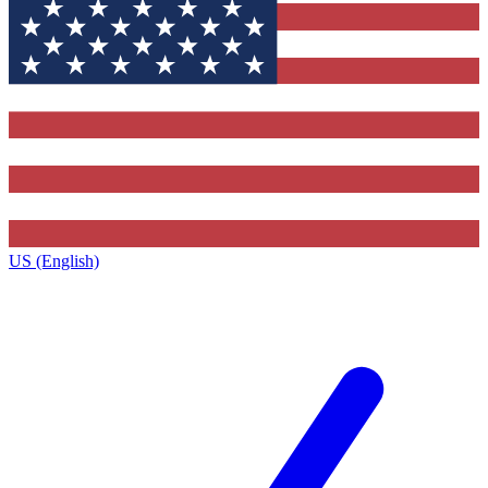
US (English)