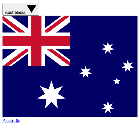
Australasia
Australia