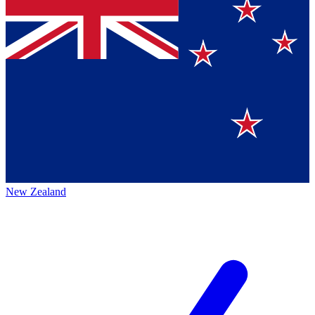
New Zealand