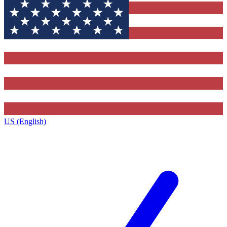
US (English)