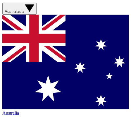
Australasia
Australia