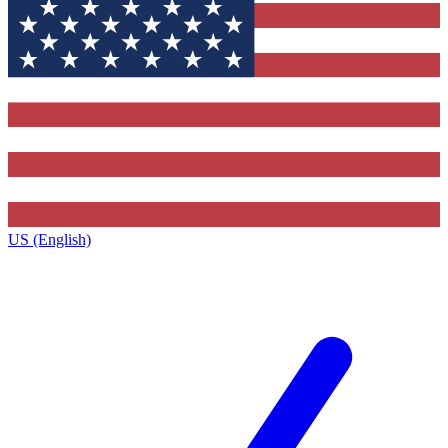
US (English)