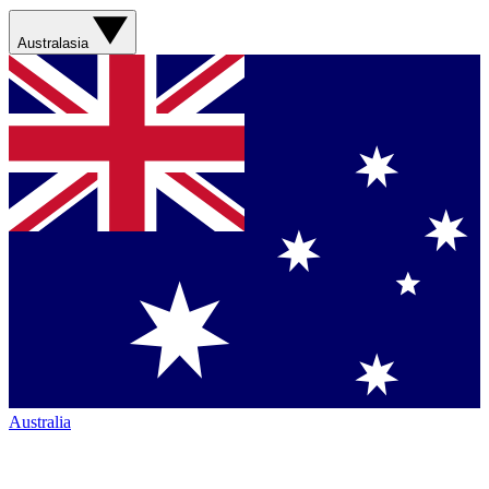
Australasia
Australia