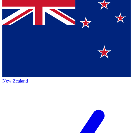
New Zealand