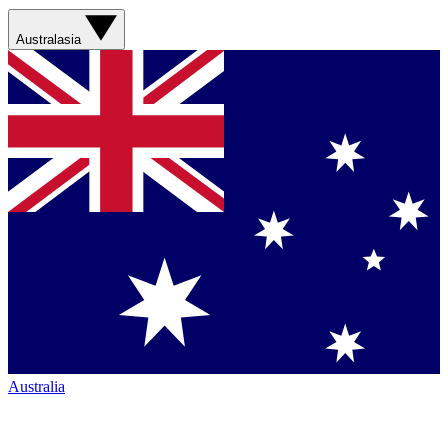
Australasia
Australia