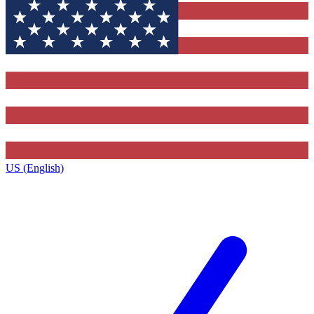
US (English)