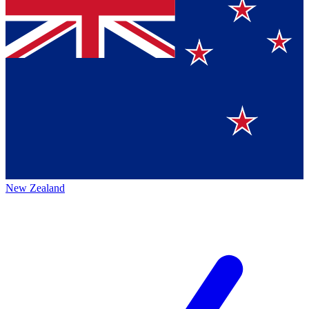
New Zealand