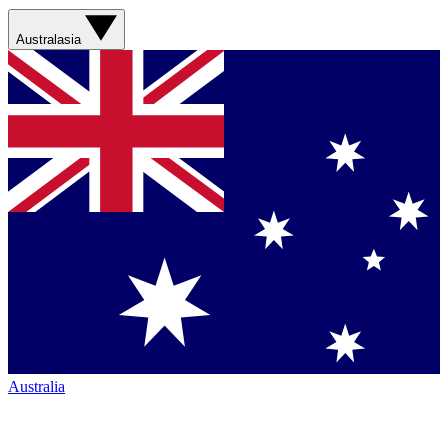
Australasia
Australia