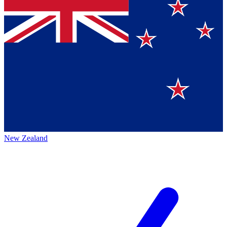
New Zealand