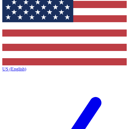
US (English)