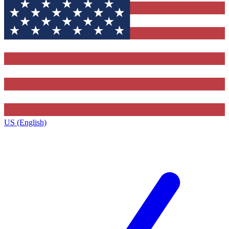
US (English)