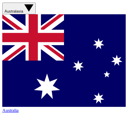
Australasia
Australia