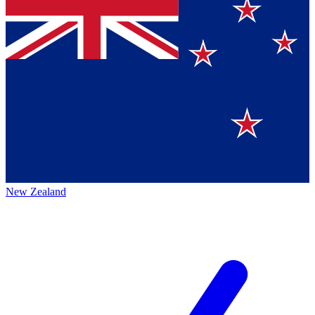
New Zealand