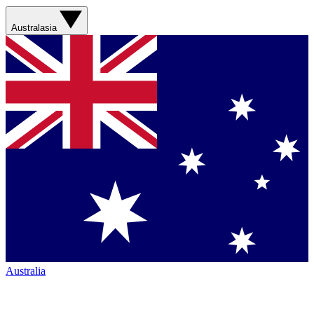
Australasia
Australia