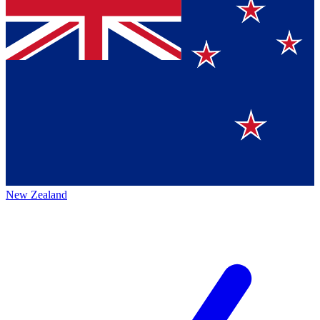
New Zealand