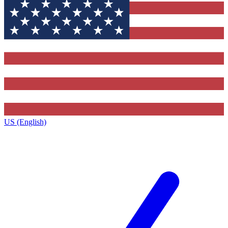
US (English)