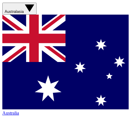
Australasia
Australia