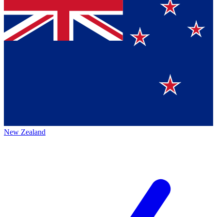
New Zealand