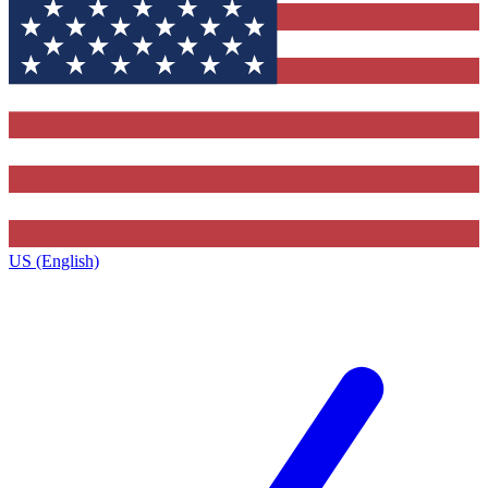
US (English)