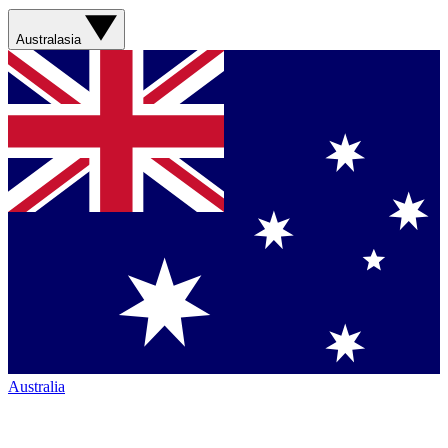
Australasia
Australia