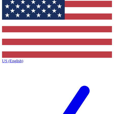
US (English)