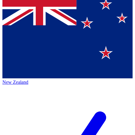
New Zealand