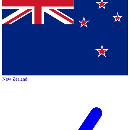
New Zealand