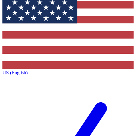
US (English)