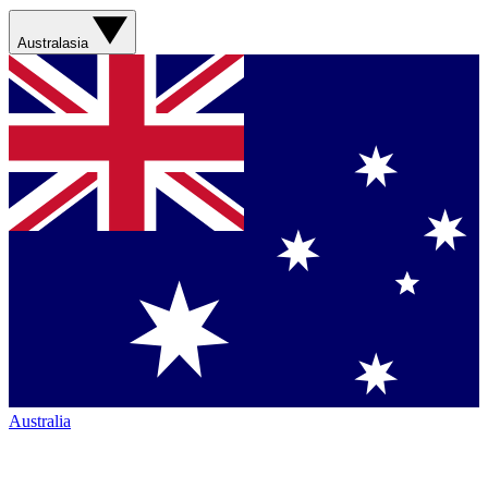
Australasia
Australia