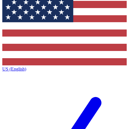
US (English)