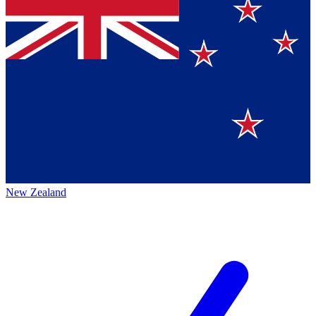
New Zealand