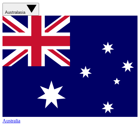
Australasia
Australia