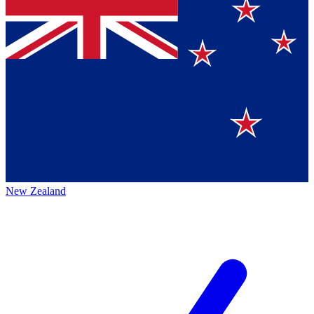
New Zealand