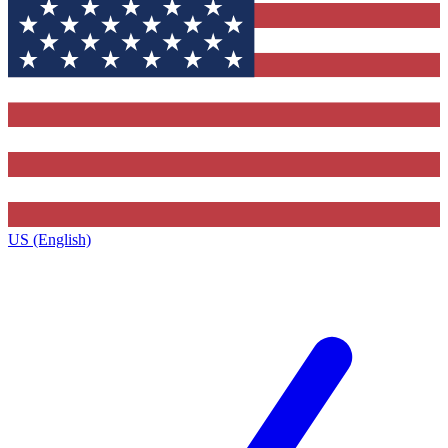
US (English)