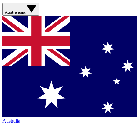
Australasia
Australia