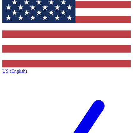
US (English)