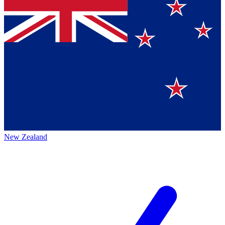
New Zealand