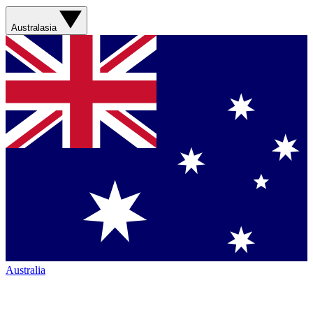
Australasia
Australia