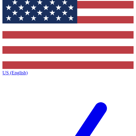
US (English)