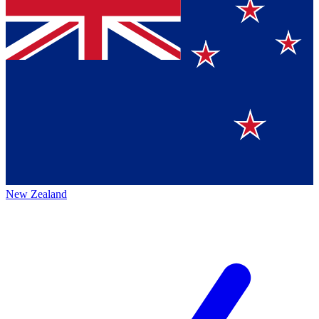
New Zealand