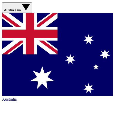
Australasia
Australia