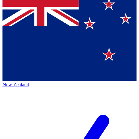
New Zealand