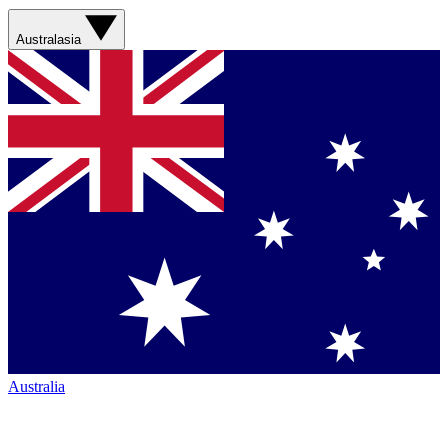
Australasia
Australia