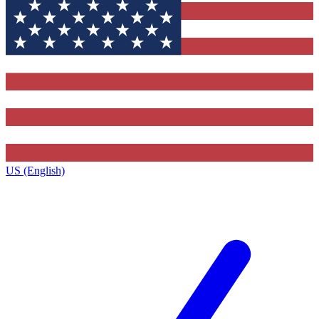
US (English)