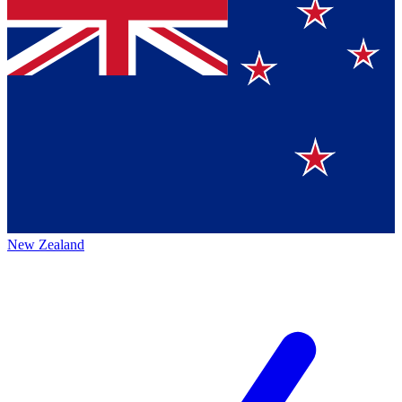
New Zealand