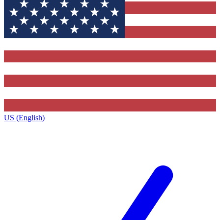
US (English)