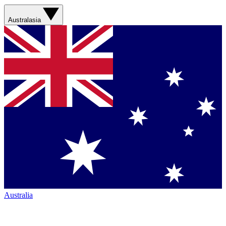
Australasia
Australia