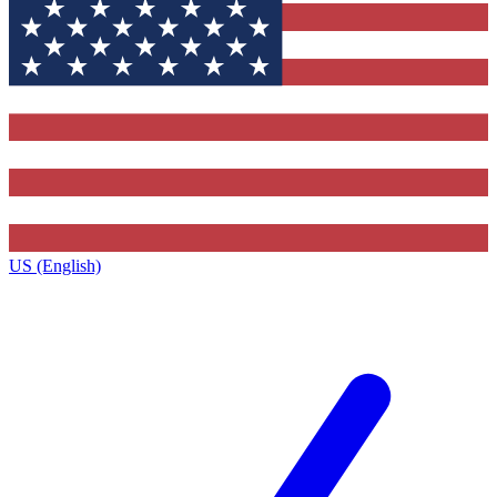
US (English)