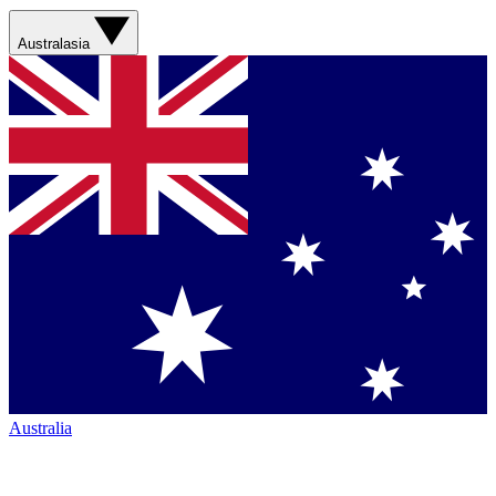
Australasia
Australia