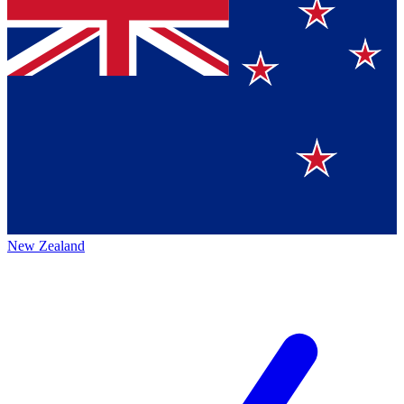
New Zealand