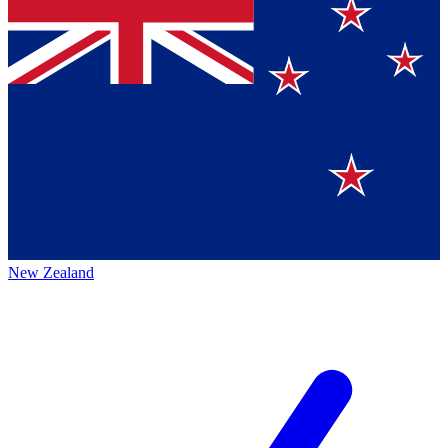
New Zealand