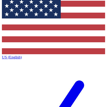
US (English)