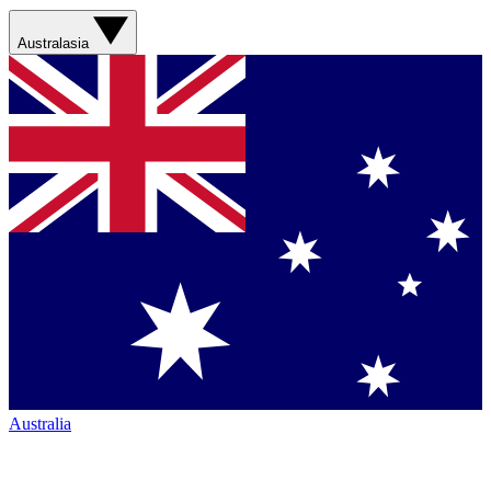
Australasia
Australia