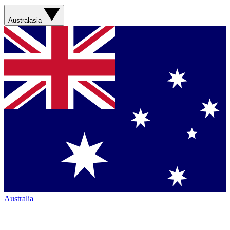
Australasia
Australia