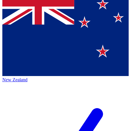
New Zealand