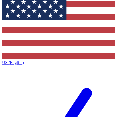
US (English)