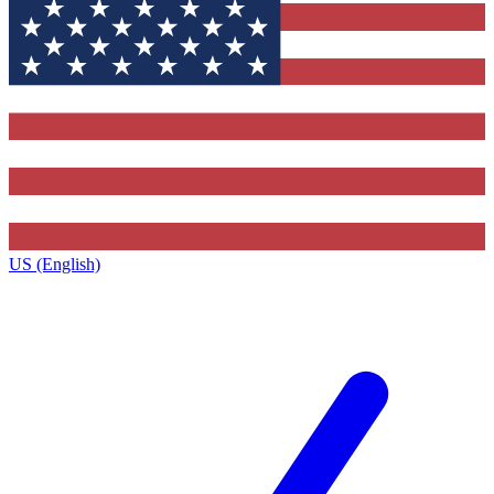
US (English)