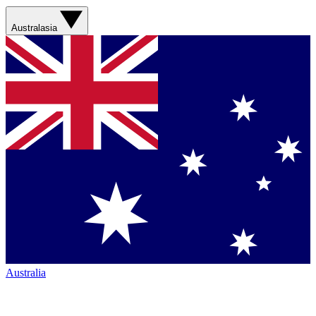
Australasia
Australia