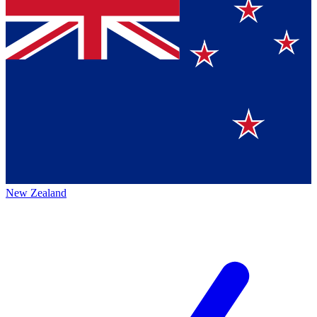
New Zealand