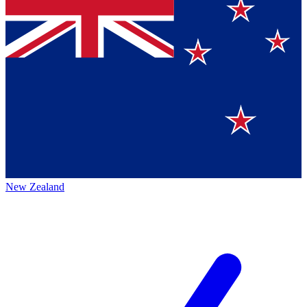
New Zealand