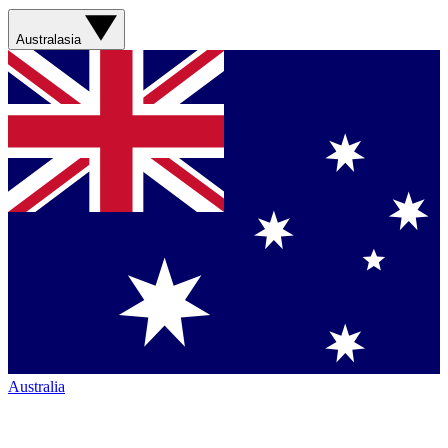
Australasia
Australia