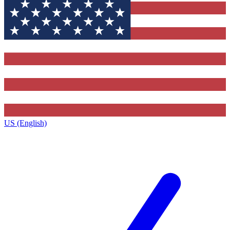
US (English)