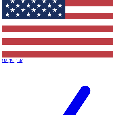
US (English)