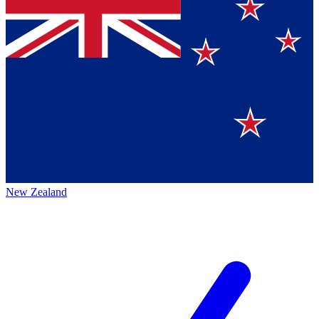
New Zealand