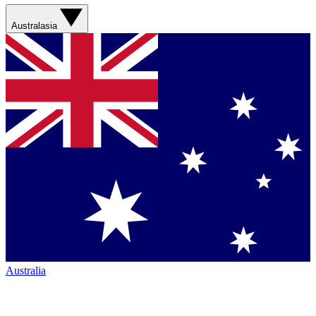
Australasia
Australia