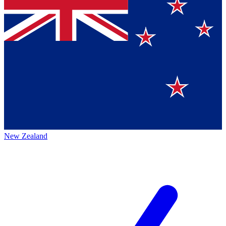
New Zealand