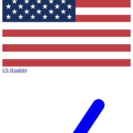
US (English)