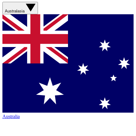
Australasia
Australia