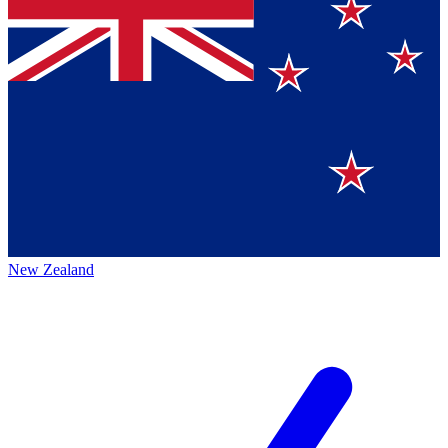
New Zealand