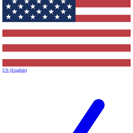
US (English)