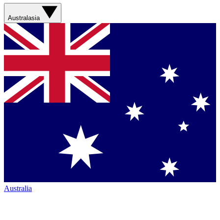
Australasia
Australia