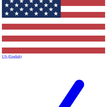
US (English)