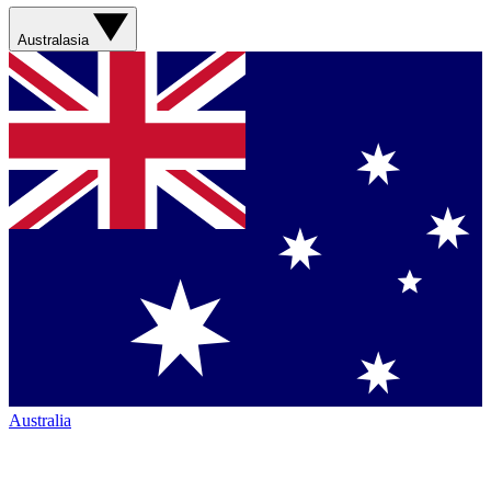
Australasia
Australia