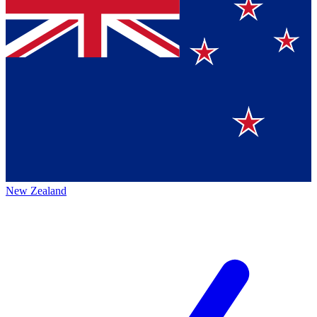
New Zealand