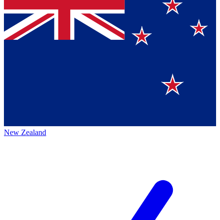
New Zealand