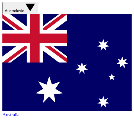
Australasia
Australia