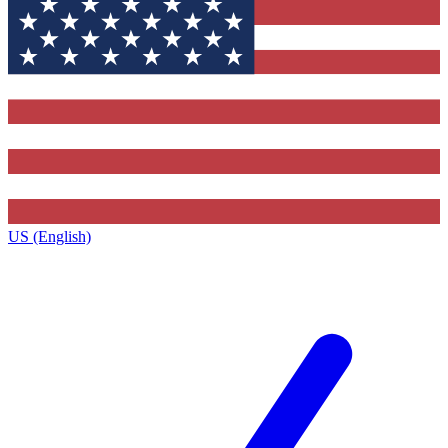
US (English)