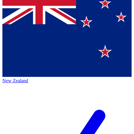
New Zealand