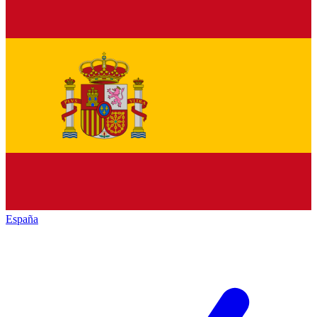
España