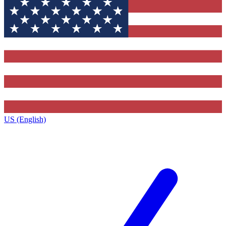
US (English)