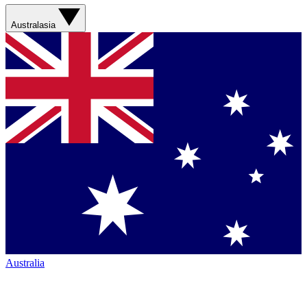
Australasia
Australia