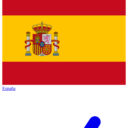
España