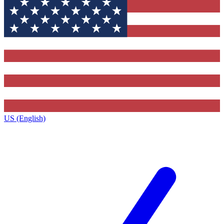
US (English)