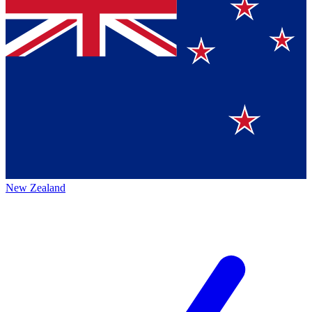
New Zealand