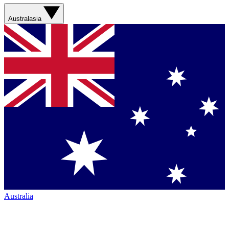
Australasia
Australia