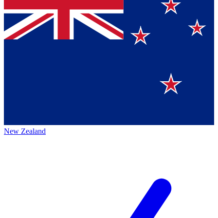
New Zealand