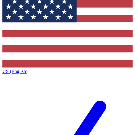
US (English)