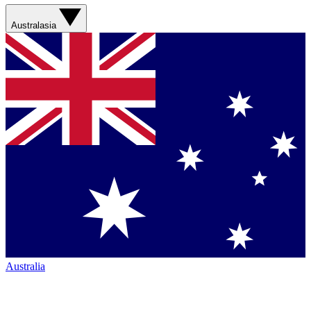
Australasia
Australia